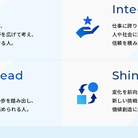
Inte
ず、
仕事に誇り
野を広げて考え、
人や社会に
ける人。
信頼を積み
Lead
Shi
変化を前向
一歩を踏み出し、
新しい挑戦
進められる人。
価値創造に