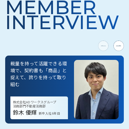
MEMBER
INTERVIEW
裁量を持って活躍できる環
境で、
契約書も「商品」と
捉えて、
誇りを持って取り
組む
株式会社ADワークスグループ
法務部門不動産法務部
鈴木 優輝
新卒入社6年目