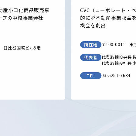
動産小口化商品販売事
CVC（コーポレート・
ープの中核事業会社
的に脱不動産事業収益
機会を創出
〒100-0011
東
所在地
3
日比谷国際ビル5階
代表取締役会長 後
代表者
代表取締役社長 木
03-5251-7634
TEL