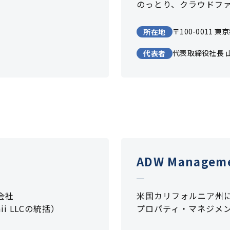
のっとり、クラウドフ
〒100-0011 
所在地
代表取締役社長 
代表者
ADW Managemen
会社
米国カリフォルニア州
waii LLCの統括）
プロパティ・マネジメ