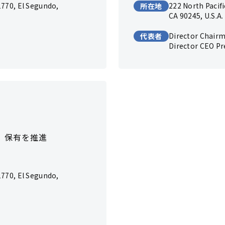
1770, El Segundo,
222 North Pacif
所在地
CA 90245,
U.S.A.
Director Chai
代表者
Director CEO 
、
保有を推進
1770, El Segundo,