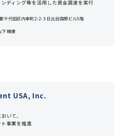
ァンディング等を活用した資金調達を実行
東京都千代田区内幸町2-2-3
日比谷国際ビル5階
山下 晴康
t USA, Inc.
において、
ント事業を推進