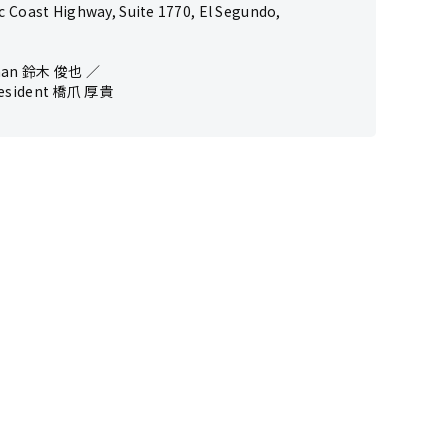
ic Coast Highway,
Suite 1770, El Segundo,
rman 鈴木 俊也 ／
President 橋爪 厚貴